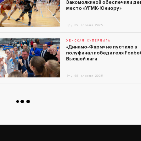
Закомолкиной обеспечили де
место «УГМК-Юниору»
Ср, 09 апреля 2025
ЖЕНСКАЯ СУПЕРЛИГА
«Динамо-Фарм» не пустило в
полуфинал победителя Fonbe
Высшей лиги
Вт, 08 апреля 2025
ЖЕНСКАЯ СУПЕРЛИГА
«Чеваката» - первая, «Энергия»
третья, Шарова – MVP!
Ср, 26 марта 2025
ЖЕНСКАЯ СУПЕРЛИГА
«Чеваката» и «Спартак» опред
победителя регулярного чем