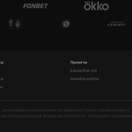
в очном споре в Вологде
Пн, 17 марта 2025
ЖЕНСКАЯ СУПЕРЛИГА
«Динамо-Фарм» по разу обыгр
двух лидеров, но его отстава
увеличилось
Пн, 03 марта 2025
ЖЕНСКАЯ СУПЕРЛИГА
«Чеваката» и «Спартак» побе
рекордами чемпионата
Чт, 20 февраля 2025
ЖЕНСКАЯ СУПЕРЛИГА
«Чеваката» догнала «Спартак»,
«Динамо-Фарм» - серия из 7 п
Ср, 05 февраля 2025
ЖЕНСКАЯ СУПЕРЛИГА
«Невинномысск» в матче с ли
отыгрался с «-15», МБА-МГУСиТ
Казани – с «-25»!