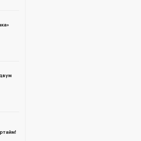
ака»
 двум
ртайм!