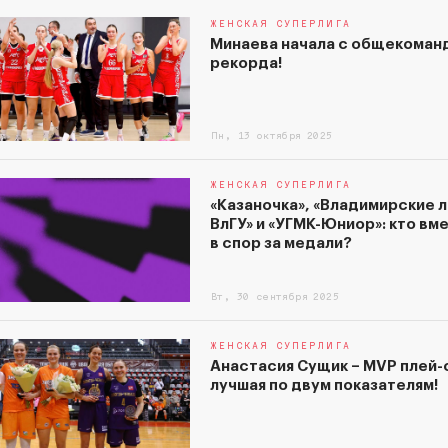
ЖЕНСКАЯ СУПЕРЛИГА
Минаева начала с общекоман
рекорда!
Пн, 13 октября 2025
ЖЕНСКАЯ СУПЕРЛИГА
«Казаночка», «Владимирские 
ВлГУ» и «УГМК-Юниор»: кто вм
в спор за медали?
Вт, 30 сентября 2025
ЖЕНСКАЯ СУПЕРЛИГА
Анастасия Сущик – MVP плей-
лучшая по двум показателям!