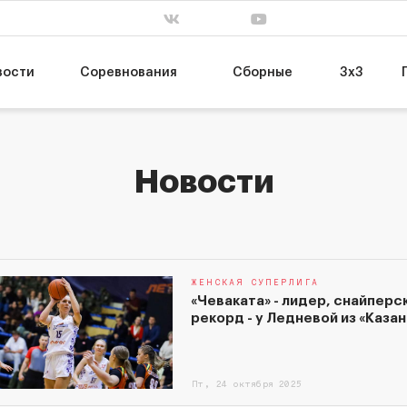
. завершен
сб, 31 янв. завершен
пт, 13 мар. заве
63
55
Т
НИКА-Лузалес
МБА-МАИ
74
89
УГМК
ЦСКА-2
вости
Соревнования
Сборные
3х3
Новости
ЖЕНСКАЯ СУПЕРЛИГА
«Чеваката» - лидер, снайперс
рекорд - у Ледневой из «Каза
Пт, 24 октября 2025