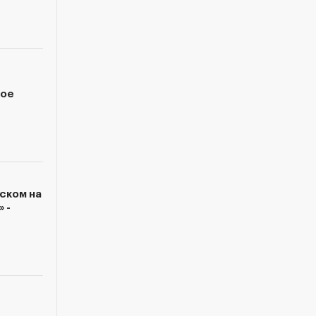
вое
ском на
 -