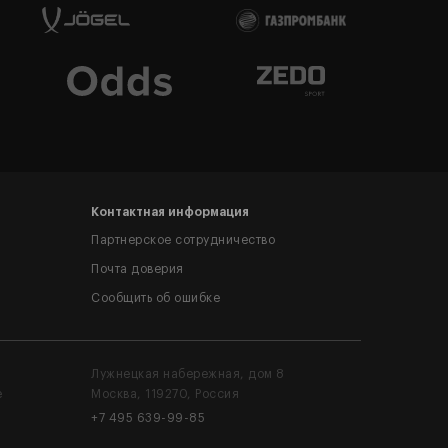
ало
ние
ждают с
 у
обед
дером
-2 в