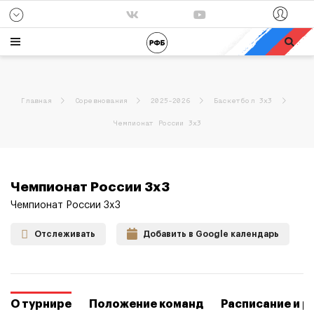
Все игры
Кубок России
сб, 31 янв. завершен
сб, 31 янв. завершен
63
55
МБА-МГУСиТ
НИКА-Лузалес
74
89
Динамо К
УГМК
Главная
Соревнования
2025-2026
Баскетбол 3х3
Чемпионат России 3x3
Чемпионат России 3x3
Чемпионат России 3x3
Отслеживать
Добавить в Google календарь
О турнире
Положение команд
Расписание и р