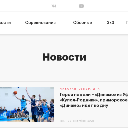
. завершен
сб, 31 янв. завершен
пт, 13 мар. заве
63
55
Т
НИКА-Лузалес
МБА-МАИ
74
89
УГМК
ЦСКА-2
вости
Соревнования
Сборные
3х3
Новости
МУЖСКАЯ СУПЕРЛИГА
Герои недели – «Динамо» из У
«Купол-Родники», приморское
«Динамо» идет ко дну
Вс, 26 октября 2025