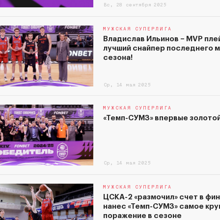
Вс, 28 сентября 2025
МУЖСКАЯ СУПЕРЛИГА
Владислав Ильинов – MVP пле
лучший снайпер последнего 
сезона!
Ср, 14 мая 2025
МУЖСКАЯ СУПЕРЛИГА
«Темп-СУМЗ» впервые золотой
Ср, 14 мая 2025
МУЖСКАЯ СУПЕРЛИГА
ЦСКА-2 «размочил» счет в фин
нанес «Темп-СУМЗ» самое кру
поражение в сезоне