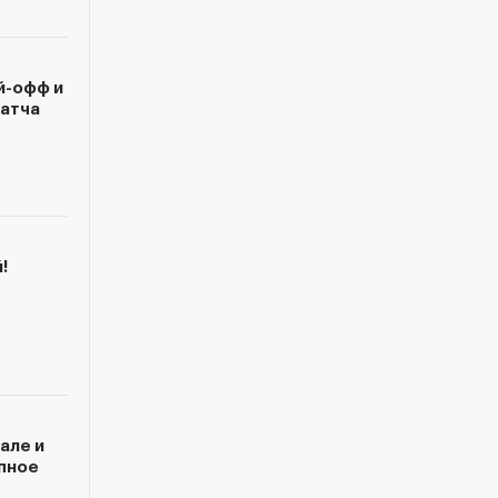
й-офф и
матча
!
але и
пное