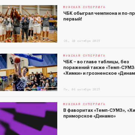
МУЖСКАЯ СУПЕРЛИГА
ЧБК обыграл чемпиона и по-п
первый!
Сб, 18 октября 2025
МУЖСКАЯ СУПЕРЛИГА
ЧБК – во главе таблицы, без
поражений также «Темп-СУМЗ
«Химки» и грозненское «Динам
Пн, 06 октября 2025
МУЖСКАЯ СУПЕРЛИГА
В фаворитах «Темп-СУМЗ», «Хи
приморское «Динамо»