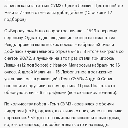
записал капитан «Темп-СУМЗ» Денис Левшин. Центровой же
Никита Иванов отметился дабл-даблом (10 очков и 12
подборов).
С «Барнаулом» было непростое начало – 15:19 к первому
перерыву. Однако две следующие четверти команда из
Ревды провела выше всяких похвал – набрала 53 очка и
добилась внушительного отрыва «+19». В итоге выиграла со
счетом 90:72, а лучшими на этот раз стали три игрока:
Левшин (12 подборов) с Иваном Макаровым набрали по 16
очков, Андрей Малинин – 15. Любопытное достижение
установил разыгрывающий «Темп-СУМЗ» Андрей Сопин:
соперники нарушили на нем правила 11 раз. Правда, это
обернулось лишь 6 штрафными (все оказались точными).
По количеству побед «Темп-СУМЗ» сравнялся с обоими
лидерами (по 5), однако, в отличие от них, имеет в пассиве
поражение. ЧБК до этого выигрывал исключительно дома,
но, как оказалось, способен делать это и на выезде.