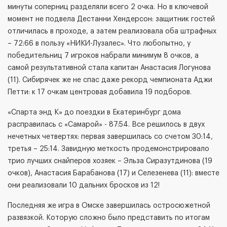
минуты соперниц разделяли всего 2 очка. Но в ключевой
момент не подвела Дестанни Хендерсон: защитник гостей
отличилась в проходе, а затем реализовала оба штрафных
– 72:66 в пользу «НИКИ-Лузалес». Что любопытно, у
победительниц 7 игроков набрали минимум 8 очков, а
самой результативной стала капитан Анастасия Логунова
(11). Сибирячек же не спас даже рекорд чемпионата Аджи
Петти: к 17 очкам центровая добавила 19 подборов.
«Спарта энд К» до поездки в Екатеринбург дома
расправилась с «Самарой» - 87:54. Все решилось в двух
нечетных четвертях: первая завершилась со счетом 30:14,
третья – 25:14. Завидную меткость продемонстрировало
трио лучших снайперов хозяек – Эльза Сиразутдинова (19
очков), Анастасия Барабанова (17) и Селезенева (11): вместе
они реализовали 10 дальних бросков из 12!
Последняя же игра в Омске завершилась остросюжетной
развязкой. Которую сложно было представить по итогам