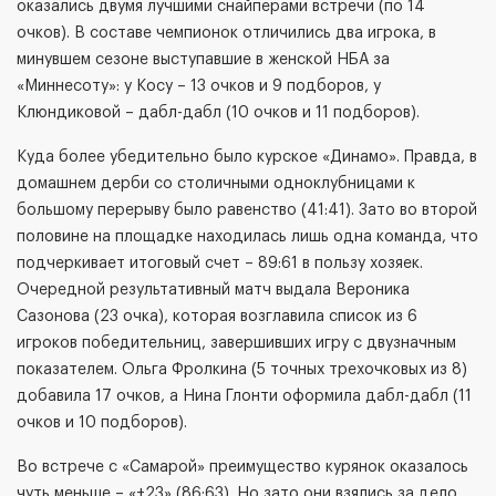
оказались двумя лучшими снайперами встречи (по 14
очков). В составе чемпионок отличились два игрока, в
минувшем сезоне выступавшие в женской НБА за
«Миннесоту»: у Косу – 13 очков и 9 подборов, у
Клюндиковой – дабл-дабл (10 очков и 11 подборов).
Куда более убедительно было курское «Динамо». Правда, в
домашнем дерби со столичными одноклубницами к
большому перерыву было равенство (41:41). Зато во второй
половине на площадке находилась лишь одна команда, что
подчеркивает итоговый счет – 89:61 в пользу хозяек.
Очередной результативный матч выдала Вероника
Сазонова (23 очка), которая возглавила список из 6
игроков победительниц, завершивших игру с двузначным
показателем. Ольга Фролкина (5 точных трехочковых из 8)
добавила 17 очков, а Нина Глонти оформила дабл-дабл (11
очков и 10 подборов).
Во встрече с «Самарой» преимущество курянок оказалось
чуть меньше – «+23» (86:63). Но зато они взялись за дело