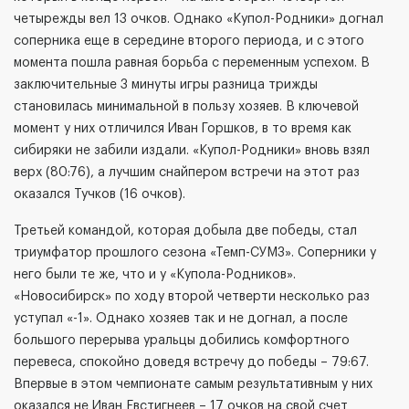
четырежды вел 13 очков. Однако «Купол-Родники» догнал
соперника еще в середине второго периода, и с этого
момента пошла равная борьба с переменным успехом. В
заключительные 3 минуты игры разница трижды
становилась минимальной в пользу хозяев. В ключевой
момент у них отличился Иван Горшков, в то время как
сибиряки не забили издали. «Купол-Родники» вновь взял
верх (80:76), а лучшим снайпером встречи на этот раз
оказался Тучков (16 очков).
Третьей командой, которая добыла две победы, стал
триумфатор прошлого сезона «Темп-СУМЗ». Соперники у
него были те же, что и у «Купола-Родников».
«Новосибирск» по ходу второй четверти несколько раз
уступал «-1». Однако хозяев так и не догнал, а после
большого перерыва уральцы добились комфортного
перевеса, спокойно доведя встречу до победы – 79:67.
Впервые в этом чемпионате самым результативным у них
оказался не Иван Евстигнеев – 17 очков на свой счет