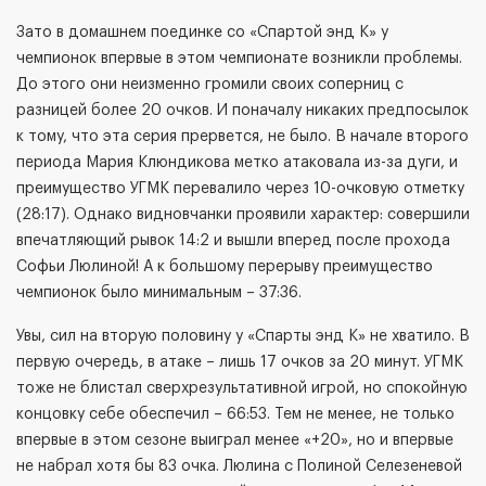
Зато в домашнем поединке со «Спартой энд К» у
чемпионок впервые в этом чемпионате возникли проблемы.
До этого они неизменно громили своих соперниц с
разницей более 20 очков. И поначалу никаких предпосылок
к тому, что эта серия прервется, не было. В начале второго
периода Мария Клюндикова метко атаковала из-за дуги, и
преимущество УГМК перевалило через 10-очковую отметку
(28:17). Однако видновчанки проявили характер: совершили
впечатляющий рывок 14:2 и вышли вперед после прохода
Софьи Люлиной! А к большому перерыву преимущество
чемпионок было минимальным – 37:36.
Увы, сил на вторую половину у «Спарты энд К» не хватило. В
первую очередь, в атаке – лишь 17 очков за 20 минут. УГМК
тоже не блистал сверхрезультативной игрой, но спокойную
концовку себе обеспечил – 66:53. Тем не менее, не только
впервые в этом сезоне выиграл менее «+20», но и впервые
не набрал хотя бы 83 очка. Люлина с Полиной Селезеневой