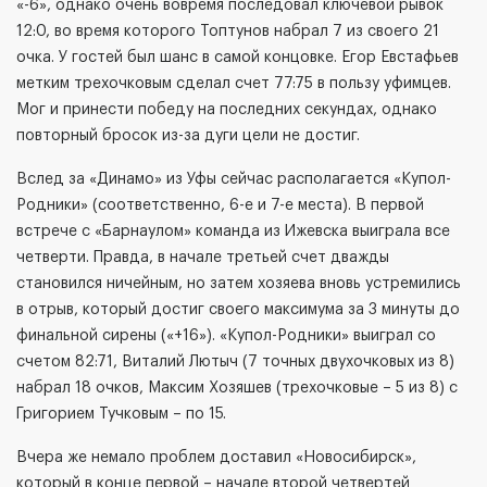
«-6», однако очень вовремя последовал ключевой рывок
12:0, во время которого Топтунов набрал 7 из своего 21
очка. У гостей был шанс в самой концовке. Егор Евстафьев
метким трехочковым сделал счет 77:75 в пользу уфимцев.
Мог и принести победу на последних секундах, однако
повторный бросок из-за дуги цели не достиг.
Вслед за «Динамо» из Уфы сейчас располагается «Купол-
Родники» (соответственно, 6-е и 7-е места). В первой
встрече с «Барнаулом» команда из Ижевска выиграла все
четверти. Правда, в начале третьей счет дважды
становился ничейным, но затем хозяева вновь устремились
в отрыв, который достиг своего максимума за 3 минуты до
финальной сирены («+16»). «Купол-Родники» выиграл со
счетом 82:71, Виталий Лютыч (7 точных двухочковых из 8)
набрал 18 очков, Максим Хозяшев (трехочковые – 5 из 8) с
Григорием Тучковым – по 15.
Вчера же немало проблем доставил «Новосибирск»,
который в конце первой – начале второй четвертей