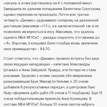
«засуха» в атаке растянулась на 6 с половиной минут.
Завершила ее дальним попаданием Валентина Сухогузова,
однако перелома не произошло. Почти всю третью
четверть «Динамо» удерживало соперниц на двузначной
дистанции (максимум «+17»), а в заключительной так и не
позволило им вернуться в игру. Максимум, что удалось
сделать МБА-МГУСиТ – дважды сократить отставание до
«-8». Впрочем, в концовке бело-голубые вновь увеличили
свое преимущество – 84:70.
Стоит отметить, что «Динамо» провело встречу без двух
своих ведущих нападающих – капитана Александры
Штанько и Анны Зайцевой. Правда, эти потери не стали
роковыми. Здорово у хозяек сыграли обе американки:
разыгрывающая Брук Маккарти-Уильямс к 20 очкам
добавила 8 результативных передач, а центровая Луис
Пьер оформила дабл-дабл (15 очков и 11 подборов). Еще 15
очков победительницам принесла Анна Кузнецова. В
составе МБА-МГУСиТ больше 10 очков смогла набрать