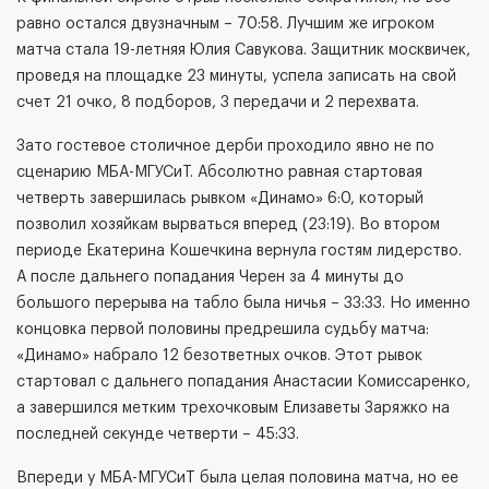
равно остался двузначным – 70:58. Лучшим же игроком
матча стала 19-летняя Юлия Савукова. Защитник москвичек,
проведя на площадке 23 минуты, успела записать на свой
счет 21 очко, 8 подборов, 3 передачи и 2 перехвата.
Зато гостевое столичное дерби проходило явно не по
сценарию МБА-МГУСиТ. Абсолютно равная стартовая
четверть завершилась рывком «Динамо» 6:0, который
позволил хозяйкам вырваться вперед (23:19). Во втором
периоде Екатерина Кошечкина вернула гостям лидерство.
А после дальнего попадания Черен за 4 минуты до
большого перерыва на табло была ничья – 33:33. Но именно
концовка первой половины предрешила судьбу матча:
«Динамо» набрало 12 безответных очков. Этот рывок
стартовал с дальнего попадания Анастасии Комиссаренко,
а завершился метким трехочковым Елизаветы Заряжко на
последней секунде четверти – 45:33.
Впереди у МБА-МГУСиТ была целая половина матча, но ее