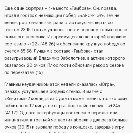
Еще один сюрприз – 4-е место «Тамбова». Он, правда,
играл в гостях с незнающим побед «БАРС-РГЭУ». Тем не
менее, ростовчане выиграли стартовую четверть со
счетом 23:15. Гостям удалось внести перелом только после
большого перерыва. Их преимущество во второй половине
составило «+22» (48:26) и обеспечило крупную победу со
счетом 85:68. Лучшим в составе «Тамбова» стал
разыгрывающий Владимир Заболотнев, в активе которого
оказалось 20 очков. Плюс гости обновили рекорд сезона
по перехватам (15).
Главным неудачником этой недели оказалась «Югра»,
дважды уступившая в родных стенах. В матче с
«Зенитом»-2 команда из Сургута может винить только саму
себя: после 12 минут ее отрыв был крайне велик – «+24»
(41:17)! Однако петербуржцы постепенно перехватили
инициативу, в третьей четверти набрали в два раза больше
очков (30:15) и вырвали победу в концовке, завершив игру