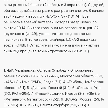
отрицательный баланс (2 победы и 3 поражения). С другой,
оба раза армейцы выиграли с разгромным счетом. В начале
этой недели – в гостях у «БАРС-РГЭУ» (101:74). Все
решилось в третьей четверти, которая завершилась со
счетом 30:14. В итоге красно-синие отправили в цель 32
двухочковых (из 49), установив высшее достижение
чемпионата. В то же время снайперы ЦСКА-2 пока хуже
всех в FONBET Суперлиге атакуют из-за дуги: в их активе
лишь 26,1 процента точных трехочковых (29 из 111).
1. ЧБК, Челябинская область (5 побед – 0 поражений,
разница очков «+95»). 2. «Химки», Московская область (5-0,
«+48»). 3. «Темп-СУМЗ», Ревда (5-1). 4. «Тамбов», Тамбовская
область (3-1). 5. «Динамо», Грозный (3-2). 6. «Динамо», Уфа
(3-3, Р/О «-28»). 7. «Купол-Родники», Ижевск (3-3, «-35»). 8.
«Металлург», Магнитогорск (2-2). 9. ЦСКА-2, Москва (2-3, Р/
О «+23»). 10. «Зенит», Санкт-Петербург (2-3, «+1»). 11.