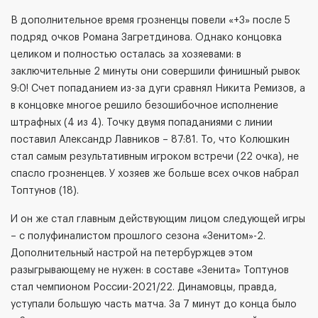
В дополнительное время грозненцы повели «+3» после 5
подряд очков Романа Загретдинова. Однако концовка
целиком и полностью осталась за хозяевами: в
заключительные 2 минуты они совершили финишный рывок
9:0! Счет попаданием из-за дуги сравнял Никита Ремизов, а
в концовке многое решило безошибочное исполнение
штрафных (4 из 4). Точку двумя попаданиями с линии
поставил Александр Лавников – 87:81. То, что Колюшкин
стал самым результативным игроком встречи (22 очка), не
спасло грозненцев. У хозяев же больше всех очков набрал
Топтунов (18).
И он же стал главным действующим лицом следующей игры
– с полуфиналистом прошлого сезона «Зенитом»-2.
Дополнительный настрой на петербуржцев этом
разыгрывающему не нужен: в составе «Зенита» Топтунов
стал чемпионом России-2021/22. Динамовцы, правда,
уступали большую часть матча. За 7 минут до конца было