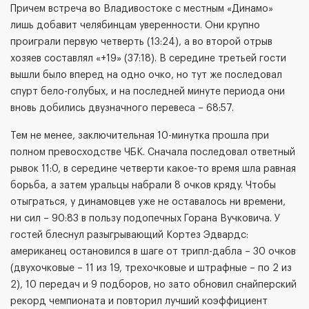
Причем встреча во Владивостоке с местным «Динамо»
лишь добавит челябинцам уверенности. Они крупно
проиграли первую четверть (13:24), а во второй отрыв
хозяев составлял «+19» (37:18). В середине третьей гости
вышли было вперед на одно очко, но тут же последовал
спурт бело-голубых, и на последней минуте периода они
вновь добились двузначного перевеса – 68:57.
Тем не менее, заключительная 10-минутка прошла при
полном превосходстве ЧБК. Сначала последовал ответный
рывок 11:0, в середине четверти какое-то время шла равная
борьба, а затем уральцы набрали 8 очков кряду. Чтобы
отыграться, у динамовцев уже не оставалось ни времени,
ни сил – 90:83 в пользу подопечных Горана Вучковича. У
гостей блеснул разыгрывающий Кортез Эдвардс:
американец остановился в шаге от трипл-дабла – 30 очков
(двухочковые – 11 из 19, трехочковые и штрафные – по 2 из
2), 10 передач и 9 подборов, но зато обновил снайперский
рекорд чемпионата и повторил лучший коэффициент