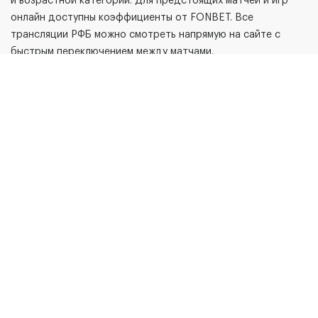
и возрастной категории. Для предстоящих матчей и игр
онлайн доступны коэффициенты от FONBET. Все
трансляции РФБ можно смотреть напрямую на сайте с
быстрым переключением между матчами.
Обновлены страницы турниров, команд, матчей и игроков.
На странице каждого турнира доступны новости,
трансляции, фото, репортажи, статистика и результаты,
что позволяет быть максимально вовлеченным в каждое
событие.
Раздел статистики также получил новые возможности:
теперь показатели лидеров можно сортировать за
различные временные периоды, что упрощает анализ
выступлений команд и отдельных игроков.
Мобильная версия сайта стала более удобной и
адаптивной, позволяя болельщикам и специалистам
оперативнее следить за матчами, новостями и
статистикой.