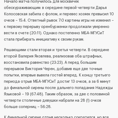
Начало матча получилось для москвичек
обескураживающим: в середине первой четверти Дарья
Колосовская забила с фолом, и перевес хозяек превысил 10
очков – 15:4. Ответный рывок 7:0 картины игры не изменил –
к первому перерыву оренбурженки продолжали уверенно
вести в счете (20:11). Однако постепенно МБА-МГУСиТ
стала прибирать инициативу к своим рукам.
Решающими стали вторая и третья четверти. В середине
второй Валерия Яковлева, реализовав оба штрафных,
восстановила равенство (23:23). А перед большим
перерывом Виктория Черен, добавив еще две точные
попытки, впервые вывела гостей вперед. К концу третьего
периода отрыв МБА-МГУСиТ достиг 13 очков, а за 6 минут
до финальной сирены после дальнего попадания Надежды
Языковой – 19 (67:48). Таким образом, за две с половиной
четверти столичные девушки набрали на 28 (!) очков
больше соперниц – 56:28.
К финальной сирене отрыв несколько сократился, но все