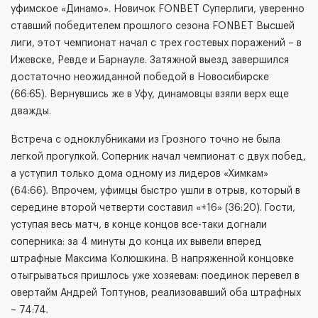
уфимское «Динамо». Новичок FONBET Суперлиги, уверенно
ставший победителем прошлого сезона FONBET Высшей
лиги, этот чемпионат начал с трех гостевых поражений – в
Ижевске, Ревде и Барнауле. Затяжной выезд завершился
достаточно неожиданной победой в Новосибирске
(66:65). Вернувшись же в Уфу, динамовцы взяли верх еще
дважды.
Встреча с одноклубниками из Грозного точно не была
легкой прогулкой. Соперник начал чемпионат с двух побед,
а уступил только дома одному из лидеров «Химкам»
(64:66). Впрочем, уфимцы быстро ушли в отрыв, который в
середине второй четверти составил «+16» (36:20). Гости,
уступая весь матч, в конце концов все-таки догнали
соперника: за 4 минуты до конца их вывели вперед
штрафные Максима Колюшкина. В напряженной концовке
отыгрываться пришлось уже хозяевам: поединок перевел в
овертайм Андрей Топтунов, реализовавший оба штрафных
– 74:74.