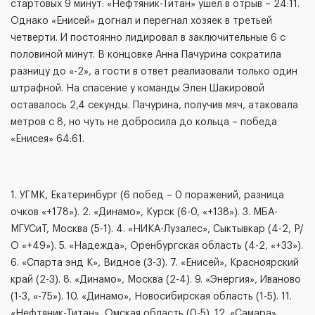
стартовых 9 минут: «Нефтяник-Титан» ушел в отрыв – 24:11.
Однако «Енисей» догнал и перегнал хозяек в третьей
четверти. И постоянно лидировал в заключительные 6 с
половиной минут. В концовке Анна Пачурина сократила
разницу до «-2», а гости в ответ реализовали только один
штрафной. На спасение у команды Элен Шакировой
оставалось 2,4 секунды. Пачурина, получив мяч, атаковала
метров с 8, но чуть не добросила до кольца – победа
«Енисея» 64:61.
1. УГМК, Екатеринбург (6 побед – 0 поражений, разница
очков «+178»). 2. «Динамо», Курск (6-0, «+138»). 3. МБА-
МГУСиТ, Москва (5-1). 4. «НИКА-Лузалес», Сыктывкар (4-2, Р/
О «+49»). 5. «Надежда», Оренбургская область (4-2, «+33»).
6. «Спарта энд К», Видное (3-3). 7. «Енисей», Красноярский
край (2-3). 8. «Динамо», Москва (2-4). 9. «Энергия», Иваново
(1-3, «-75»). 10. «Динамо», Новосибирская область (1-5). 11.
«Нефтяник-Титан», Омская область (0-5). 12. «Самара»,