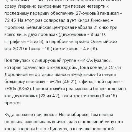
сразу. Уверенно выигранные три первые четверти к
последнему перерыву обеспечили 27-очковый гандикап –
72:45. На этот раз солировал дуэт Кияра Линскенс –
Фролкина. Бельгийская центровая набрала 21 очко при
всего лишь двух промахах (двухочковые – 8 из 10,
штрафные – 5 из 5), а серебряный призер Олимпийских
игр-2020 в Токио – 18 (трехочковые – 4 из 8).
Подтянулась к лидирующей группе «НИКА-Лузалес»,
которая сравнялась с «Надеждой». Дома команда Ольги
Дорониной не оставила шансов «Нефтянику-Титану»: к
большому перерыву – «+25» (46:21), к финальной сирене –
«+30» (83:53). Причем хозяйки реализовали более половины
как двухочковых (23 из 42), так и трехочковых (9 из 16)
бросков.
Куда сложнее пришлось в Новосибирске. Там первая
половина завершилась вничью, за 5 с половиной минут до
конца впереди было «Динамо», а в начале последней