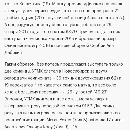
только Кошечкина (19). Между прочим, «Динамо» прервало
затянувшуюся серию неудач: до этого оно проиграло 22
дерби подряд (20 с двузначной разницей вплоть до «-52»).
А предыдущую победу бело-голубые добыли еще 29
января 2017 года – со счетом 83:70. Причем тогда за них
выступала чемпионка Европы-2015 и бронзовый призер
Олимпийских игр-2016 в составе сборной Сербии Ана
Дабович.
Таким образом, без потерь продолжают выступать только
две команды. УГМК слетал в Новосибирск за двумя
рекордами чемпионата – 36 точных двухочковых (из 62) и
19 перехватов. Что касается самого матча, то все было
ясно к большому перерыву – «+26» у гостей (49:23).
Впрочем, УГМК выиграл и две оставшиеся четверти,
завершив встречу победой со счетом 91:57. Два самых
результативных игрока матча почти не промахивались со
средней дистанции: Меган Уокер (7 из 8) набрала 17 очков,
Анастасия Олаири Косу (7 из 9) – 15.