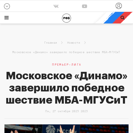
Все игры
Кубок России
сб, 31 янв. завершен
сб, 31 янв. завершен
63
55
МБА-МГУСиТ
НИКА-Лузалес
74
89
Динамо К
УГМК
Главная
Новости
Московское «Динамо» завершило победное шествие МБА-МГУСиТ
ПРЕМЬЕР-ЛИГА
Московское «Динамо»
завершило победное
шествие МБА-МГУСиТ
Пн, 27 октября 2025 2025