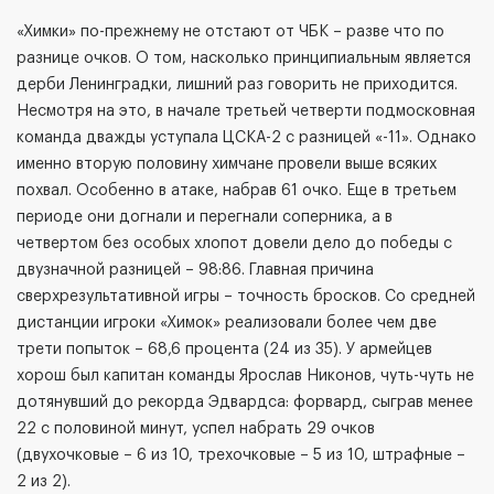
«Химки» по-прежнему не отстают от ЧБК – разве что по
разнице очков. О том, насколько принципиальным является
дерби Ленинградки, лишний раз говорить не приходится.
Несмотря на это, в начале третьей четверти подмосковная
команда дважды уступала ЦСКА-2 с разницей «-11». Однако
именно вторую половину химчане провели выше всяких
похвал. Особенно в атаке, набрав 61 очко. Еще в третьем
периоде они догнали и перегнали соперника, а в
четвертом без особых хлопот довели дело до победы с
двузначной разницей – 98:86. Главная причина
сверхрезультативной игры – точность бросков. Со средней
дистанции игроки «Химок» реализовали более чем две
трети попыток – 68,6 процента (24 из 35). У армейцев
хорош был капитан команды Ярослав Никонов, чуть-чуть не
дотянувший до рекорда Эдвардса: форвард, сыграв менее
22 с половиной минут, успел набрать 29 очков
(двухочковые – 6 из 10, трехочковые – 5 из 10, штрафные –
2 из 2).