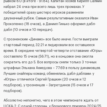
рывком 8:0 (в итоге - 91:84). Капитан хозяев Кирилл Салмин
набрал 24 очка при всего лишь трех промахах. У
победителей сразу шестеро игроков разменяли
двузначный рубеж. Самым результативным оказался Иван
Прокопенко (18 очков), а Даниил Гинько оформил дабл-
дабл (10 очков и 10 передач).
С грозненским «Динамо» все было иначе. Гости выиграли
стартовый период 32:21 и лидировали все оставшееся
время. В середине четвертой четверти отставание «Югры»
составляло 15 очков (56:71), но в концовке она смогла
сократить его до 5. Все вопросы сняли только 3 точных
штрафных Эльхана Ахмедова – 77:69 в пользу динамовцев.
Лучшие снайперы команд обменялись дабл-даблами: у
«Югры» отличился Сергей Грашкин (20 очков и 12
подборов), у грозненцев – Загретдинов (15 очков и 17
подборов).
Абсолютно непонятно, чего в этом чемпионате ждать от
ЦСКА-2. С одной стороны, у бронзового призера-2024/25