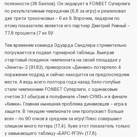
полезности (38 баллов). Он лидирует в FONBET Суперлиге
по результативным передачам (6,8 за игру) и реализовал
две трети трехочковых – 6 из 9. Впрочем, лидером по
этому показателю является его партнер Дмитрий Ривный –
77,8 процента (7 из 9)!
Тем временем команда Эдуарда Сандлера стремительно
погружается в подвал турнирной таблицы. Выиграв
стартовый поединок чемпионата на своей площадке у
«Зенита»-2 (91:83), приморское «Динамо» потерпело 4
поражения подряд и сейчас находится на предпоследнем
месте. А ведь всего полтора года назад бело-голубые
стали чемпионами FONBET Суперлиги, с одинаковым
счетом 3:1 обыграв в полуфинале «Темп-СУМЗ» и в финале
«Химки». Главная нынешняя проблема динамовцев – игра в
защите. В текущем чемпионате они пропускают больше
всех – по 90 очков в среднем за игру! Плюс совершают
слишком много потерь (17,4). Хуже этот показатель только
у замыкающего таблицу «БАРС-РГЭУ» (17,8).